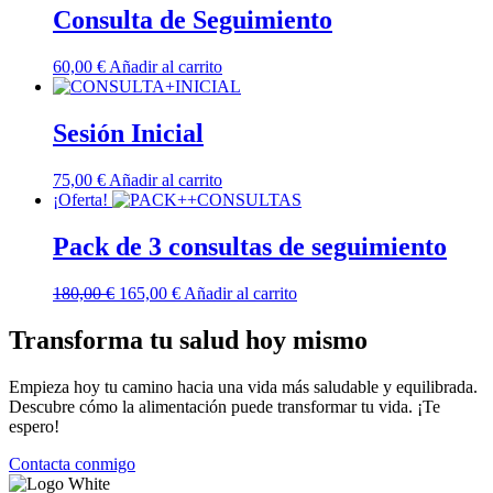
Consulta de Seguimiento
60,00
€
Añadir al carrito
Sesión Inicial
75,00
€
Añadir al carrito
¡Oferta!
Pack de 3 consultas de seguimiento
El
El
180,00
€
165,00
€
Añadir al carrito
precio
precio
original
actual
Transforma tu salud hoy mismo
era:
es:
180,00 €.
165,00 €.
Empieza hoy tu camino hacia una vida más saludable y equilibrada.
Descubre cómo la alimentación puede transformar tu vida. ¡Te
espero!
Contacta conmigo