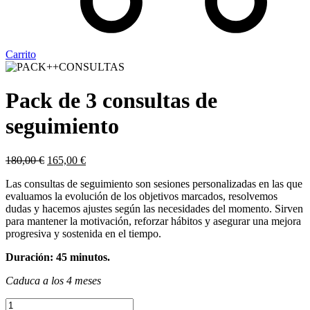
Carrito
Pack de 3 consultas de
seguimiento
El
El
180,00
€
165,00
€
precio
precio
Las consultas de seguimiento son sesiones personalizadas en las que
original
actual
evaluamos la evolución de los objetivos marcados, resolvemos
era:
es:
dudas y hacemos ajustes según las necesidades del momento. Sirven
180,00 €.
165,00 €.
para mantener la motivación, reforzar hábitos y asegurar una mejora
progresiva y sostenida en el tiempo.
Duración: 45 minutos.
Caduca a los 4 meses
Pack