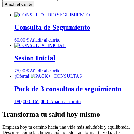
de
Añadir al carrito
3
consultas
de
seguimiento
Consulta de Seguimiento
cantidad
60,00
€
Añadir al carrito
Sesión Inicial
75,00
€
Añadir al carrito
¡Oferta!
Pack de 3 consultas de seguimiento
El
El
180,00
€
165,00
€
Añadir al carrito
precio
precio
original
actual
Transforma tu salud hoy mismo
era:
es:
180,00 €.
165,00 €.
Empieza hoy tu camino hacia una vida más saludable y equilibrada.
Descubre cómo la alimentación puede transformar tu vida. ¡Te