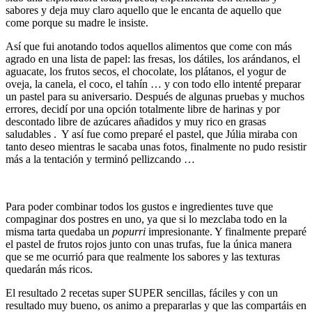
sabores y deja muy claro aquello que le encanta de aquello que
come porque su madre le insiste.
Así que fui anotando todos aquellos alimentos que come con más
agrado en una lista de papel: las fresas, los dátiles, los arándanos, el
aguacate, los frutos secos, el chocolate, los plátanos, el yogur de
oveja, la canela, el coco, el tahín … y con todo ello intenté preparar
un pastel para su aniversario. Después de algunas pruebas y muchos
errores, decidí por una opción totalmente libre de harinas y por
descontado libre de azúcares añadidos y muy rico en grasas
saludables . Y así fue como preparé el pastel, que Júlia miraba con
tanto deseo mientras le sacaba unas fotos, finalmente no pudo resistir
más a la tentación y terminó pellizcando …
Para poder combinar todos los gustos e ingredientes tuve que
compaginar dos postres en uno, ya que si lo mezclaba todo en la
misma tarta quedaba un
popurri
impresionante. Y finalmente preparé
el pastel de frutos rojos junto con unas trufas, fue la única manera
que se me ocurrió para que realmente los sabores y las texturas
quedarán más ricos.
El resultado 2 recetas super SUPER sencillas, fáciles y con un
resultado muy bueno, os animo a prepararlas y que las compartáis en