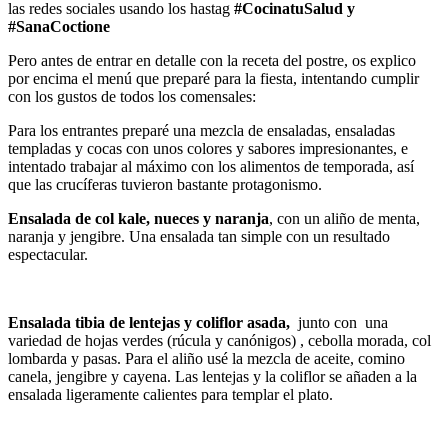
las redes sociales usando los hastag
#CocinatuSalud y
#SanaCoctione
Pero antes de entrar en detalle con la receta del postre, os explico
por encima el menú que preparé para la fiesta, intentando cumplir
con los gustos de todos los comensales:
Para los entrantes preparé una mezcla de ensaladas, ensaladas
templadas y cocas con unos colores y sabores impresionantes, e
intentado trabajar al máximo con los alimentos de temporada, así
que las crucíferas tuvieron bastante protagonismo.
Ensalada de col kale, nueces y naranja
, con un aliño de menta,
naranja y jengibre. Una ensalada tan simple con un resultado
espectacular.
Ensalada tibia de lentejas y coliflor asada,
junto con una
variedad de hojas verdes (rúcula y canónigos) , cebolla morada, col
lombarda y pasas. Para el aliño usé la mezcla de aceite, comino
canela, jengibre y cayena. Las lentejas y la coliflor se añaden a la
ensalada ligeramente calientes para templar el plato.