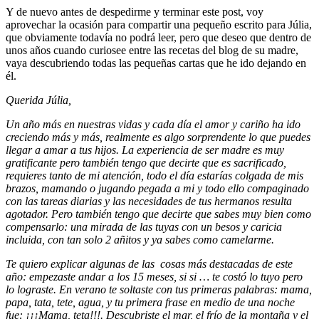
Y de nuevo antes de despedirme y terminar este post, voy
aprovechar la ocasión para compartir una pequeño escrito para Júlia,
que obviamente todavía no podrá leer, pero que deseo que dentro de
unos años cuando curiosee entre las recetas del blog de su madre,
vaya descubriendo todas las pequeñas cartas que he ido dejando en
él.
Querida Júlia,
Un año más en nuestras vidas y cada día el amor y cariño ha ido
creciendo más y más, realmente es algo sorprendente lo que puedes
llegar a amar a tus hijos. La experiencia de ser madre es muy
gratificante pero también tengo que decirte que es sacrificado,
requieres tanto de mi atención, todo el día estarías colgada de mis
brazos, mamando o jugando pegada a mi y todo ello compaginado
con las tareas diarias y las necesidades de tus hermanos resulta
agotador. Pero también tengo que decirte que sabes muy bien como
compensarlo: una mirada de las tuyas con un besos y caricia
incluida, con tan solo 2 añitos y ya sabes como camelarme.
Te quiero explicar algunas de las cosas más destacadas de este
año: empezaste andar a los 15 meses, si si … te costó lo tuyo pero
lo lograste. En verano te soltaste con tus primeras palabras: mama,
papa, tata, tete, agua, y tu primera frase en medio de una noche
fue: ¡¡¡Mama, teta!!!. Descubriste el mar, el frío de la montaña y el