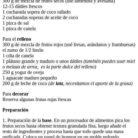
300 g de mezcla de frutos secos (usé almendra y avellana)
12-15 dátiles frescos
1 cucharada sopera de coco rallado
2 cucharadas soperas de aceite de coco
1 pizca de sal
1 pizca de canela
Para el
relleno
300 g de mezcla de frutos rojos (usé fresas, arándanos y frambuesas)
el zumo de 1/2 limón
1 cdta de canela
1 plátano grande y maduro o unos dátiles
(también puedes usar miel
o melaza de arroz, es la parte dulce del relleno)
250 g yogur de oveja
1 aguacate maduro pequeño
200 g de leche de coco
(de
lata
, necesitamos el aporte de la grasa)
Para
decorar
Reserva algunas frutas rojas frescas
Preparación
1. Preparación de la
base
. En un procesador de alimentos pica los
frutos secos hasta obtener textura granulada fina, luego añade el
resto de ingredientes y procesa hasta que todo quede una masa
unificada. Coloca un papel de hornear en un molde redondo