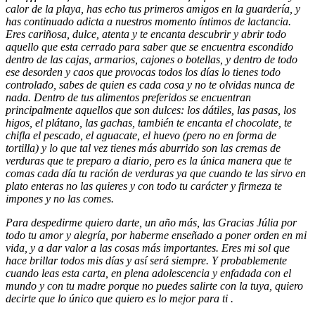
calor de la playa, has echo tus primeros amigos en la guardería, y
has continuado adicta a nuestros momento íntimos de lactancia.
Eres cariñosa, dulce, atenta y te encanta descubrir y abrir todo
aquello que esta cerrado para saber que se encuentra escondido
dentro de las cajas, armarios, cajones o botellas, y dentro de todo
ese desorden y caos que provocas todos los días lo tienes todo
controlado, sabes de quien es cada cosa y no te olvidas nunca de
nada. Dentro de tus alimentos preferidos se encuentran
principalmente aquellos que son dulces: los dátiles, las pasas, los
higos, el plátano, las gachas, también te encanta el chocolate, te
chifla el pescado, el aguacate, el huevo (pero no en forma de
tortilla) y lo que tal vez tienes más aburrido son las cremas de
verduras que te preparo a diario, pero es la única manera que te
comas cada día tu ración de verduras ya que cuando te las sirvo en
plato enteras no las quieres y con todo tu carácter y firmeza te
impones y no las comes.
Para despedirme quiero darte, un año más, las Gracias Júlia por
todo tu amor y alegría, por haberme enseñado a poner orden en mi
vida, y a dar valor a las cosas más importantes. Eres mi sol que
hace brillar todos mis días y así será siempre. Y probablemente
cuando leas esta carta, en plena adolescencia y enfadada con el
mundo y con tu madre porque no puedes salirte con la tuya, quiero
decirte que lo único que quiero es lo mejor para ti .