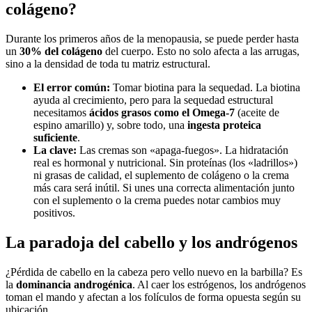
colágeno?
Durante los primeros años de la menopausia, se puede perder hasta
un
30% del colágeno
del cuerpo. Esto no solo afecta a las arrugas,
sino a la densidad de toda tu matriz estructural.
El error común:
Tomar biotina para la sequedad. La biotina
ayuda al crecimiento, pero para la sequedad estructural
necesitamos
ácidos grasos como el Omega-7
(aceite de
espino amarillo) y, sobre todo, una
ingesta proteica
suficiente
.
La clave:
Las cremas son «apaga-fuegos». La hidratación
real es hormonal y nutricional. Sin proteínas (los «ladrillos»)
ni grasas de calidad, el suplemento de colágeno o la crema
más cara será inútil. Si unes una correcta alimentación junto
con el suplemento o la crema puedes notar cambios muy
positivos.
La paradoja del cabello y los andrógenos
¿Pérdida de cabello en la cabeza pero vello nuevo en la barbilla? Es
la
dominancia androgénica
. Al caer los estrógenos, los andrógenos
toman el mando y afectan a los folículos de forma opuesta según su
ubicación.