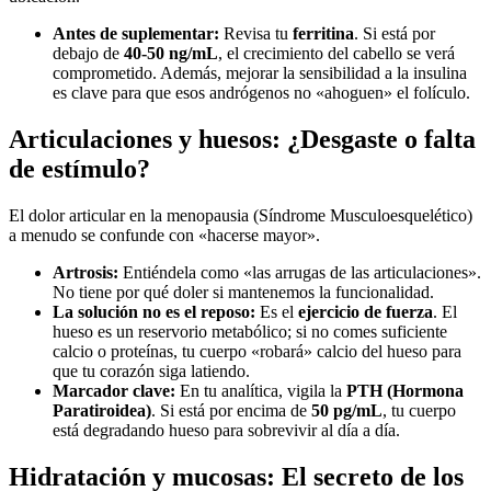
Antes de suplementar:
Revisa tu
ferritina
. Si está por
debajo de
40-50 ng/mL
, el crecimiento del cabello se verá
comprometido. Además, mejorar la sensibilidad a la insulina
es clave para que esos andrógenos no «ahoguen» el folículo.
Articulaciones y huesos: ¿Desgaste o falta
de estímulo?
El dolor articular en la menopausia (Síndrome Musculoesquelético)
a menudo se confunde con «hacerse mayor».
Artrosis:
Entiéndela como «las arrugas de las articulaciones».
No tiene por qué doler si mantenemos la funcionalidad.
La solución no es el reposo:
Es el
ejercicio de fuerza
. El
hueso es un reservorio metabólico; si no comes suficiente
calcio o proteínas, tu cuerpo «robará» calcio del hueso para
que tu corazón siga latiendo.
Marcador clave:
En tu analítica, vigila la
PTH (Hormona
Paratiroidea)
. Si está por encima de
50 pg/mL
, tu cuerpo
está degradando hueso para sobrevivir al día a día.
Hidratación y mucosas: El secreto de los