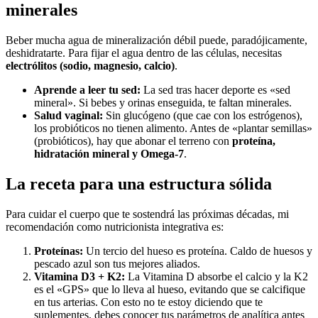
minerales
Beber mucha agua de mineralización débil puede, paradójicamente,
deshidratarte. Para fijar el agua dentro de las células, necesitas
electrólitos (sodio, magnesio, calcio)
.
Aprende a leer tu sed:
La sed tras hacer deporte es «sed
mineral». Si bebes y orinas enseguida, te faltan minerales.
Salud vaginal:
Sin glucógeno (que cae con los estrógenos),
los probióticos no tienen alimento. Antes de «plantar semillas»
(probióticos), hay que abonar el terreno con
proteína,
hidratación mineral y Omega-7
.
La receta para una estructura sólida
Para cuidar el cuerpo que te sostendrá las próximas décadas, mi
recomendación como nutricionista integrativa es:
Proteínas:
Un tercio del hueso es proteína. Caldo de huesos y
pescado azul son tus mejores aliados.
Vitamina D3 + K2:
La Vitamina D absorbe el calcio y la K2
es el «GPS» que lo lleva al hueso, evitando que se calcifique
en tus arterias. Con esto no te estoy diciendo que te
suplementes, debes conocer tus parámetros de analítica antes