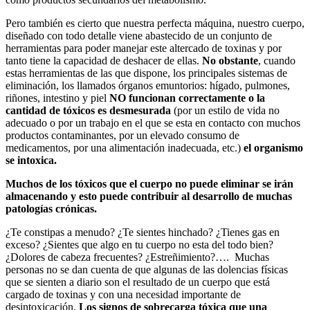
Pero también es cierto que nuestra perfecta máquina, nuestro cuerpo,
diseñado con todo detalle viene abastecido de un conjunto de
herramientas para poder manejar este altercado de toxinas y por
tanto tiene la capacidad de deshacer de ellas.
No obstante
, cuando
estas herramientas de las que dispone, los principales sistemas de
eliminación, los llamados órganos emuntorios: hígado, pulmones,
riñones, intestino y piel
NO funcionan correctamente o la
cantidad de tóxicos es desmesurada
(por un estilo de vida no
adecuado o por un trabajo en el que se esta en contacto con muchos
productos contaminantes, por un elevado consumo de
medicamentos, por una alimentación inadecuada, etc.)
el organismo
se intoxica.
Muchos de los tóxicos que el cuerpo no puede eliminar se irán
almacenando y esto puede contribuir al desarrollo de muchas
patologías crónicas.
¿Te constipas a menudo? ¿Te sientes hinchado? ¿Tienes gas en
exceso? ¿Sientes que algo en tu cuerpo no esta del todo bien?
¿Dolores de cabeza frecuentes? ¿Estreñimiento?…. Muchas
personas no se dan cuenta de que algunas de las dolencias físicas
que se sienten a diario son el resultado de un cuerpo que está
cargado de toxinas y con una necesidad importante de
desintoxicación.
Los signos de sobrecarga tóxica que una