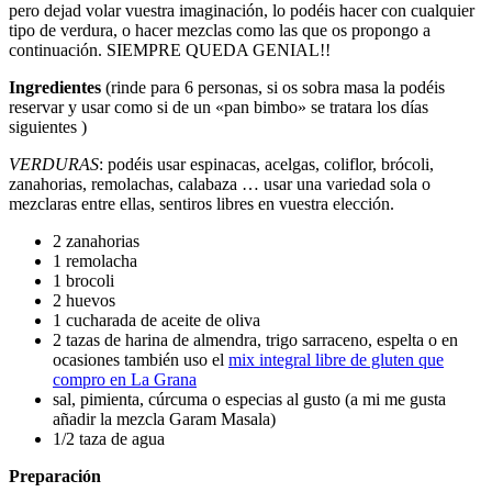
pero dejad volar vuestra imaginación, lo podéis hacer con cualquier
tipo de verdura, o hacer mezclas como las que os propongo a
continuación. SIEMPRE QUEDA GENIAL!!
Ingredientes
(rinde para 6 personas, si os sobra masa la podéis
reservar y usar como si de un «pan bimbo» se tratara los días
siguientes )
VERDURAS
: podéis usar espinacas, acelgas, coliflor, brócoli,
zanahorias, remolachas, calabaza … usar una variedad sola o
mezclaras entre ellas, sentiros libres en vuestra elección.
2 zanahorias
1 remolacha
1 brocoli
2 huevos
1 cucharada de aceite de oliva
2 tazas de harina de almendra, trigo sarraceno, espelta o en
ocasiones también uso el
mix integral libre de gluten que
compro en La Grana
sal, pimienta, cúrcuma o especias al gusto (a mi me gusta
añadir la mezcla Garam Masala)
1/2 taza de agua
Preparación