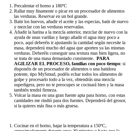
Precalentar el horno a 180ºC
Rallar muy finamente o picar en un procesador de alimentos
las verduras. Reservar en un bol grande.
Batir los huevos, añadir el aceite y las especias, batir de nuevo
y mezclar con las verduras reservadas.
Añadir la harina a la mezcla anterior, mezclar de nuevo con la
ayuda de unas varillas y luego añadir el agua muy poco a
poco, aquí deberéis ir ajustando la cantidad según necesite la
masa, dependerá mucho del agua que aporten ya las mismas
verduras. Deberéis conseguir una textura mas bien ligera, no
se trata de una masa demasiado consistente.
PARA
AGILIZAR EL PROCESO, familias con poco tiempo
: si
disponéis de un procesador de alimentos o una batidora
potente, tipo MySmud, podéis echar todos los alimentos de
golpe y procesarlo todo a la vez, obtendrás una mezcla
superligera, pero no te preocupes se cocinará bien y la masa
también tendrá firmeza.
Volcar la masa en una gran fuente apta para horno, con estas
cantidades me rindió para dos fuentes. Dependerá del grosor,
si la quieres más fina o más gruesa.
Cocinar en el horno, bajar la temperatura a 150ºC,
aproximadamente durante unos 30 minutos o hasta que la