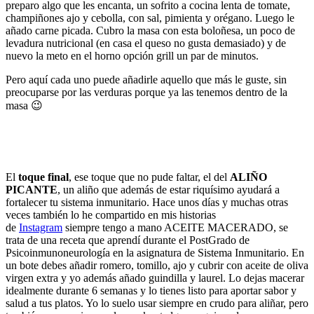
preparo algo que les encanta, un sofrito a cocina lenta de tomate,
champiñones ajo y cebolla, con sal, pimienta y orégano. Luego le
añado carne picada. Cubro la masa con esta boloñesa, un poco de
levadura nutricional (en casa el queso no gusta demasiado) y de
nuevo la meto en el horno opción grill un par de minutos.
Pero aquí cada uno puede añadirle aquello que más le guste, sin
preocuparse por las verduras porque ya las tenemos dentro de la
masa 😉
El
toque final
, ese toque que no pude faltar, el del
ALIÑO
PICANTE
, un aliño que además de estar riquísimo ayudará a
fortalecer tu sistema inmunitario. Hace unos días y muchas otras
veces también lo he compartido en mis historias
de
Instagram
siempre tengo a mano ACEITE MACERADO, se
trata de una receta que aprendí durante el PostGrado de
Psicoinmunoneurología en la asignatura de Sistema Inmunitario. En
un bote debes añadir romero, tomillo, ajo y cubrir con aceite de oliva
virgen extra y yo además añado guindilla y laurel. Lo dejas macerar
idealmente durante 6 semanas y lo tienes listo para aportar sabor y
salud a tus platos. Yo lo suelo usar siempre en crudo para aliñar, pero