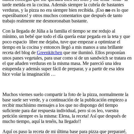
tarde metida en la cocina. Además siempre la cubría de bastantes
verduras, y la pizza no era siempre bien recibida. ¡Eso
no
es lo que
esperábamos! y otros muchos comentarios que después de tanto
trabajo realmente me desmoronaban bastante.
Con la llegada de Júlia a la familia el tiempo se me redujo al
mínimo, un bebé que todo el día quería estar pegada en la teta y que
poco espacio libre me dejaba, tuve que empezar a optimizar el
tiempo en la cocina y entonces llegó a mis manos a una brillante
receta del blog de
Greenkitchen
que me iluminó. Ellos proponían
unos panes vegetales, para usar como si de un sandwich se tratara en
el que añaden verduras en la misma masa. Me pareció una idea
estupenda y además super fácil de preparar, y a partir de esa idea
hice volar la imaginación …
Muchos viernes suelo compartir la foto de la pizza, normalmente la
base suele ser verde, y a continuación de la publicación empiezo a
recibir muchísimo mensajes a los que no dispongo del tiempo
suficiente para dar respuesta individual, pero si os leo, vuestra
petición siempre es la misma: Elena, la receta! Así que después de
mucho tiempo, aquí la tenéis, ha llegado!!
Aquí os paso la receta de mi última base para pizza que prepararé,