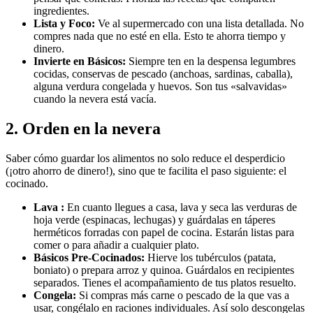
ingredientes.
Lista y Foco:
Ve al supermercado con una lista detallada. No
compres nada que no esté en ella. Esto te ahorra tiempo y
dinero.
Invierte en Básicos:
Siempre ten en la despensa legumbres
cocidas, conservas de pescado (anchoas, sardinas, caballa),
alguna verdura congelada y huevos. Son tus «salvavidas»
cuando la nevera está vacía.
2. Orden en la nevera
Saber cómo guardar los alimentos no solo reduce el desperdicio
(¡otro ahorro de dinero!), sino que te facilita el paso siguiente: el
cocinado.
Lava :
En cuanto llegues a casa, lava y seca las verduras de
hoja verde (espinacas, lechugas) y guárdalas en táperes
herméticos forradas con papel de cocina. Estarán listas para
comer o para añadir a cualquier plato.
Básicos Pre-Cocinados:
Hierve los tubérculos (patata,
boniato) o prepara arroz y quinoa. Guárdalos en recipientes
separados. Tienes el acompañamiento de tus platos resuelto.
Congela:
Si compras más carne o pescado de la que vas a
usar, congélalo en raciones individuales. Así solo descongelas