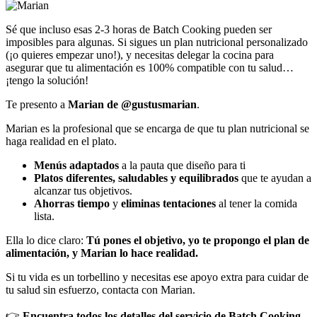
Sé que incluso esas 2-3 horas de Batch Cooking pueden ser
imposibles para algunas. Si sigues un plan nutricional personalizado
(¡o quieres empezar uno!), y necesitas delegar la cocina para
asegurar que tu alimentación es 100% compatible con tu salud…
¡tengo la solución!
Te presento a
Marian de @gustusmarian
.
Marian es la profesional que se encarga de que tu plan nutricional se
haga realidad en el plato.
Menús adaptados
a la pauta que diseño para ti
Platos diferentes, saludables y equilibrados
que te ayudan a
alcanzar tus objetivos.
Ahorras tiempo
y
eliminas tentaciones
al tener la comida
lista.
Ella lo dice claro:
Tú pones el objetivo, yo te propongo el plan de
alimentación, y Marian lo hace realidad.
Si tu vida es un torbellino y necesitas ese apoyo extra para cuidar de
tu salud sin esfuerzo, contacta con Marian.
👉
Encuentra todos los detalles del servicio de Batch Cooking