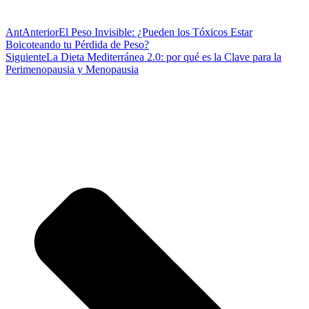
Ant
Anterior
El Peso Invisible: ¿Pueden los Tóxicos Estar
Boicoteando tu Pérdida de Peso?
Siguiente
La Dieta Mediterránea 2.0: por qué es la Clave para la
Perimenopausia y Menopausia